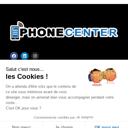
F
L
I
a
i
n
c
n
s
Mentions Légales
e
k
t
Salut c'est nous...
b
e
a
o
d
g
les Cookies !
o
i
r
k
n
a
m
On a attendu d'être sûrs que le contenu de
ce site vous intéresse avant de vous
09 74 97 47 86
contact@phone-center.fr
déranger, mais on aimerait bien vous accompagner pendant votre
81 grande rue – 92310 Sèvres
visite...
C'est OK pour vous ?
Consentements certifiés par
Phone Center - Tous droits réservés
Copyright © 2026
Non merci
Je choisis
OK pour moi