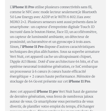
L’
iPhone 11 Pro
utilise plusieurs connectivités sans fil,
comme le NFC avec mode lecteur seulement,le Bluetooth
5.0 Low Energy avec A2DP et le Wi?Fi 6 802.11ax avec
MIMO 2×2. Plusieurs senseurs sont aussi présents dans le
smartphone : un capteur d’empreinte digitale Touch ID
incrusté dans le bouton Home, Face ID, un accéléromètre,
un capteur de luminosité ambiante, un détecteur de
proximité, un baromètre et un gyroscope à trois axes.
Sinon, l’
iPhone 11 Pro
dispose d’autres caractéristiques
techniques des plus alléchantes. Sous sa superbe armature
Vert Nuit, cet appareil cache un ultrapuissant chipset,
l’Apple A13 Bionic. Doté d’une architecture 64 bits, et d’un
système neuronal troisième génération, ce SoC embarque
un processeur à 6 cœurs (4 cœurs haute efficacité
énergétique + 2 cœurs haute performance. Mémoire de
stockage de 64 Go est présente sur cet
iPhone 11 Pro
.
Avec cet appareil
iPhone 11 pro
Vert Nuit haut de gamme
de dernière génération, vous ferez de nombreux jaloux
autour de vous. Ce smartphone vous permettra de vous
divertir, de planifier votre emploi du temps, d’échanger