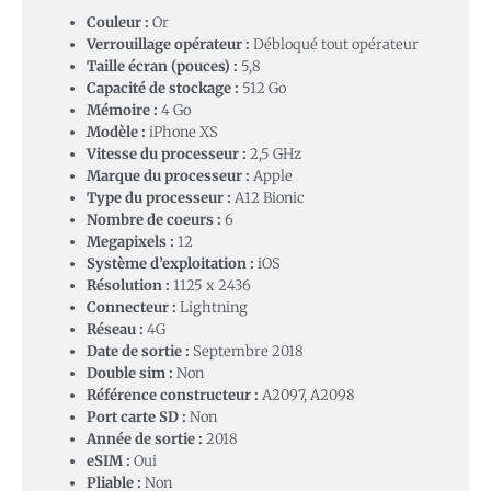
Couleur :
Or
Verrouillage opérateur :
Débloqué tout opérateur
Taille écran (pouces) :
5,8
Capacité de stockage :
512 Go
Mémoire :
4 Go
Modèle :
iPhone XS
Vitesse du processeur :
2,5 GHz
Marque du processeur :
Apple
Type du processeur :
A12 Bionic
Nombre de coeurs :
6
Megapixels :
12
Système d’exploitation :
iOS
Résolution :
1125 x 2436
Connecteur :
Lightning
Réseau :
4G
Date de sortie :
Septembre 2018
Double sim :
Non
Référence constructeur :
A2097, A2098
Port carte SD :
Non
Année de sortie :
2018
eSIM :
Oui
Pliable :
Non