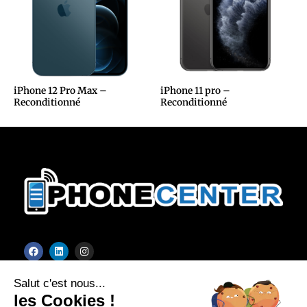
iPhone 12 Pro Max –
iPhone 11 pro –
Reconditionné
Reconditionné
F
L
I
a
i
n
c
n
s
Mentions Légales
e
k
t
Salut c'est nous...
b
e
a
o
d
g
les Cookies !
o
i
r