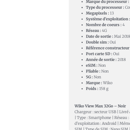
Marque du processeur :
Type du processeur :
Co
Megapixels :
13
Système d’exploitation 
Nombre de coeurs :
4
Réseau :
4G
Date de sortie :
Mai 201
Double sim :
Oui
Référence constructeur 
Port carte SD :
Oui
Année de sortie :
2018
eSIM :
Non
Pliable :
Non
5G :
Non
Marque :
Wiko
Poids :
158 g
Wiko View Max 32Go – Noir
Chargeur : secteur USB | Livré 
| Type : Smartphone | Réseau :
d’exploitation : Android | Mémo
SIM | Type de SIM : Nano SIM | T