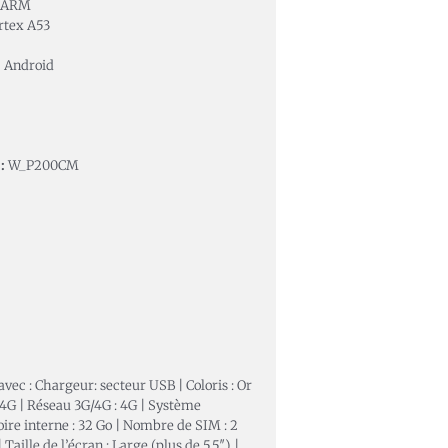
ARM
rtex A53
:
Android
8
:
W_P200CM
avec : Chargeur: secteur USB | Coloris : Or
 4G | Réseau 3G/4G : 4G | Système
ire interne : 32 Go | Nombre de SIM : 2
aille de l’écran : Large (plus de 5,5″) |