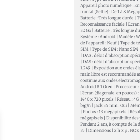
Appareil photo numérique : Ent
frontal (Selfie) : De 1 à 8 Méga
Batterie : Très longue durée | T
Reconnaissance faciale | Ecran :
32 Go | Batterie : très longue
Système : Android | Modèle : W
de l’appareil : Neuf | Type de 
SIM | Type de SIM : Nano SIM | 
| DAS : débit d’absorption spéci
| DAS : débit d’absorption spéc
1.249 | Exposition aux ondes él
main libre est recommandée af
continue aux ondes électromagn
Android 8.1 Oreo | Processeur :
l’écran (diagonale, en pouces) : 
1440 x 720 pixels | Réseau : 4G 
b/g/n | Jack 3.5 mm : Oui | Mé
| Photos : 13 mégapixels | Résol
mégapixels | Disponibilité des 
Pendant 2 ans, à compte de la 
35 | Dimensions l x h x p : NC 