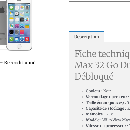
Description
Fiche techni
Max 32 Go Du
 – Reconditionné
Débloqué
Couleur :
Noir
Verrouillage opérateur :
Taille écran (pouces) :
5,
Capacité de stockage :
3
Mémoire :
3 Go
Modèle :
Wiko View Ma
Vitesse du processeur :