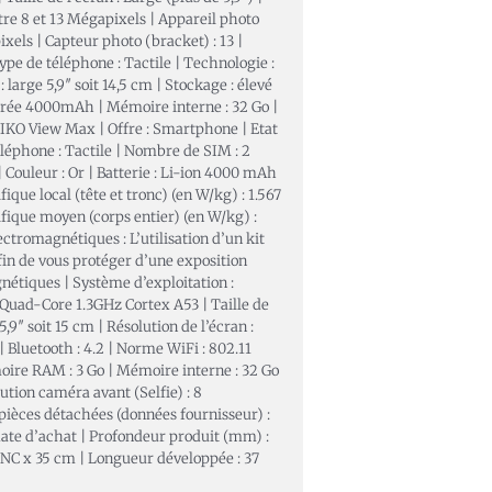
re 8 et 13 Mégapixels | Appareil photo
pixels | Capteur photo (bracket) : 13 |
ype de téléphone : Tactile | Technologie :
 large 5,9″ soit 14,5 cm | Stockage : élevé
 durée 4000mAh | Mémoire interne : 32 Go |
IKO View Max | Offre : Smartphone | Etat
téléphone : Tactile | Nombre de SIM : 2
Couleur : Or | Batterie : Li-ion 4000 mAh
fique local (tête et tronc) (en W/kg) : 1.567
ifique moyen (corps entier) (en W/kg) :
ectromagnétiques : L’utilisation d’un kit
in de vous protéger d’une exposition
étiques | Système d’exploitation :
 Quad-Core 1.3GHz Cortex A53 | Taille de
5,9″ soit 15 cm | Résolution de l’écran :
| Bluetooth : 4.2 | Norme WiFi : 802.11
moire RAM : 3 Go | Mémoire interne : 32 Go
ution caméra avant (Selfie) : 8
pièces détachées (données fournisseur) :
date d’achat | Profondeur produit (mm) :
x NC x 35 cm | Longueur développée : 37