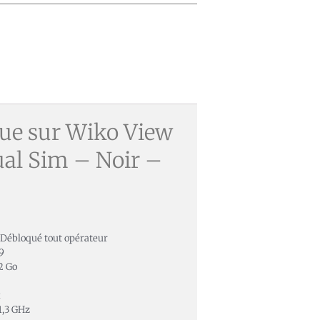
que sur Wiko View
al Sim – Noir –
Débloqué tout opérateur
9
2 Go
x
1,3 GHz